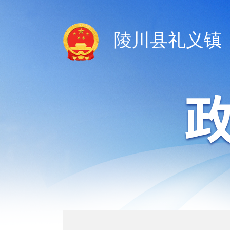
陵川县礼义镇