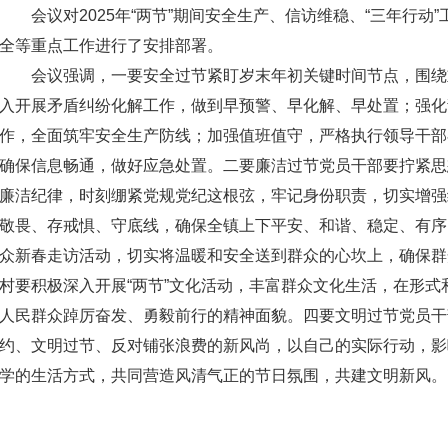
会议对2025年“两节”期间安全生产、信访维稳、“三年行动
全等重点工作进行了安排部署。
会议强调，一要安全过节紧盯岁末年初关键时间节点，围绕
入开展矛盾纠纷化解工作，做到早预警、早化解、早处置；强化
作，全面筑牢安全生产防线；加强值班值守，严格执行领导干部
确保信息畅通，做好应急处置。二要廉洁过节党员干部要拧紧思
廉洁纪律，时刻绷紧党规党纪这根弦，牢记身份职责，切实增强
敬畏、存戒惧、守底线，确保全镇上下平安、和谐、稳定、有序
众新春走访活动，切实将温暖和安全送到群众的心坎上，确保群
村要积极深入开展“两节”文化活动，丰富群众文化生活，在形
人民群众踔厉奋发、勇毅前行的精神面貌。四要文明过节党员干
约、文明过节、反对铺张浪费的新风尚，以自己的实际行动，影
学的生活方式，共同营造风清气正的节日氛围，共建文明新风。