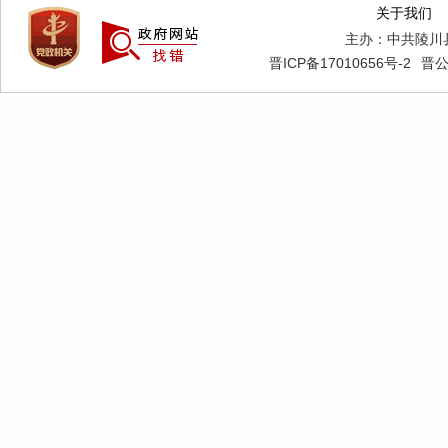
度，落实
关于我们
主办：中共陵川
首报意识
晋ICP备17010656号-2
晋公
警预报和
报、漏报