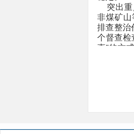
突出重
非煤矿山
排查整治
个督查检
直”的方
生产安排
管执法、
链条安全
科学配
力量，严
度，细化
在岗、通
点行业部