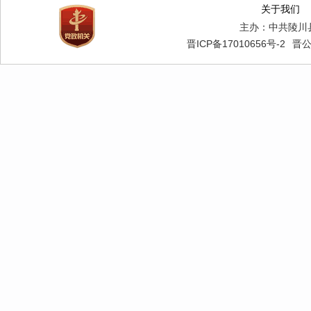
关于我们
（二）
主办：中共陵川
1．主
晋ICP备17010656号-2
晋公
（1）
（2）
（3）
（4）
（5）
（6）
正确使用
（7）
等。
（8）
2．管